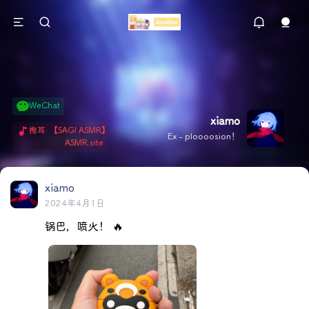
WeChat
xiamo
掏耳: 【SAGI ASMR】今天就由阿米娅给博士掏耳吧「耳勺x鹅毛棒x吹气」 Hi-Res无损助眠 + 单刷: ASMR 精选4.0｜ 陪伴天花板 ✦扶扶の温柔哄睡 ✦ 顶级道具和语气词的交融 ✦ 扶桑大红花、
Ex - ploooosion！
ASMR.site
xiamo
2024年4月1日
锅巴，喷火！ 🔥