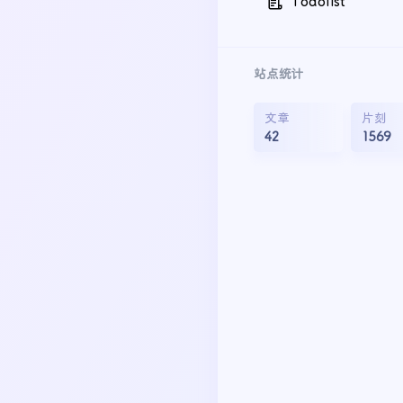
Todolist
站点统计
文章
片刻
42
1569