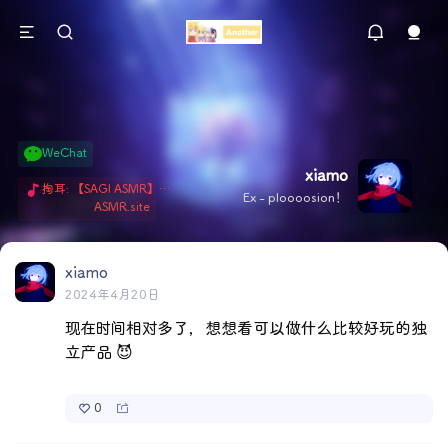
WeChat
xiamo
掏耳: 【SAGI ASMR】今天就由阿米娅给博士掏耳吧「耳勺x鹅毛棒x吹气」 Hi-Res无损助眠 + 单刷: ASMR 精选4.0｜ 陪伴天花板 ✦扶扶の温柔哄睡 ✦ 顶级道具和语气词的交融 ✦ 扶桑大红花、
Ex - ploooosion！
ASMR.site
xiamo
2024年4月20日
现在时间相对多了，想想看可以做什么比较好玩的独
立产品 😈
0