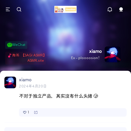
WeChat
xiamo
掏耳: 【SAGI ASMR】今天就由阿米娅给博士掏耳吧「耳勺x鹅毛棒x吹气」 Hi-Res无损助眠 + 单刷: ASMR 精选4.0｜ 陪伴天花板 ✦扶扶の温柔哄睡 ✦ 顶级道具和语气词的交融 ✦ 扶桑大红花、
Ex - ploooosion！
ASMR.site
xiamo
2024年4月20日
不对于独立产品，其实没有什么头绪 🥲
1