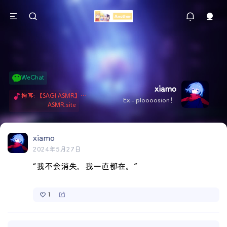
WeChat
xiamo
掏耳: 【SAGI ASMR】今天就由阿米娅给博士掏耳吧「耳勺x鹅毛棒x吹气」 Hi-Res无损助眠 + 单刷: ASMR 精选4.0｜ 陪伴天花板 ✦扶扶の温柔哄睡 ✦ 顶级道具和语气词的交融 ✦ 扶桑大红花、
Ex - ploooosion！
ASMR.site
xiamo
2024年5月27日
“我不会消失，我一直都在。”
1