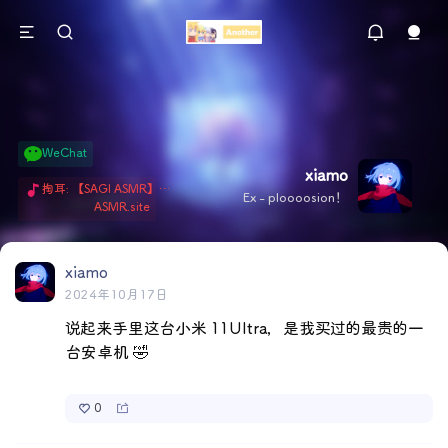
WeChat
xiamo
掏耳: 【SAGI ASMR】今天就由阿米娅给博士掏耳吧「耳勺x鹅毛棒x吹气」 Hi-Res无损助眠 + 单刷: ASMR 精选4.0｜ 陪伴天花板 ✦扶扶の温柔哄睡 ✦ 顶级道具和语气词的交融 ✦ 扶桑大红花、
Ex - ploooosion！
ASMR.site
xiamo
2024年10月17日
说起来手里这台小米 11Ultra，是我买过的最贵的一
台安卓机 🤣
0