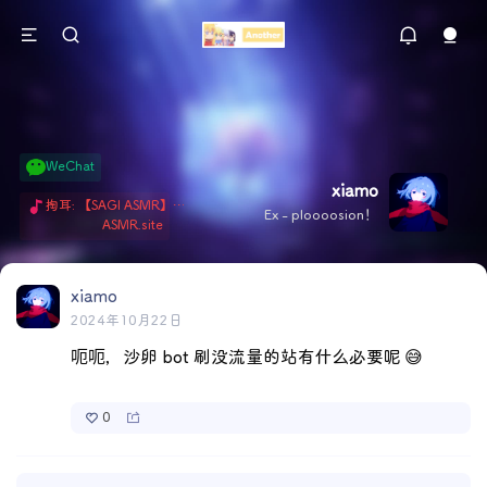
WeChat
xiamo
掏耳: 【SAGI ASMR】今天就由阿米娅给博士掏耳吧「耳勺x鹅毛棒x吹气」 Hi-Res无损助眠 + 单刷: ASMR 精选4.0｜ 陪伴天花板 ✦扶扶の温柔哄睡 ✦ 顶级道具和语气词的交融 ✦ 扶桑大红花、
Ex - ploooosion！
ASMR.site
xiamo
2024年10月22日
呃呃，沙卵 bot 刷没流量的站有什么必要呢 😅
0