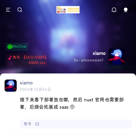
WeChat
xiamo
掏耳: 【SAGI ASMR】今天就由阿米娅给博士掏耳吧「耳勺x鹅毛棒x吹气」 Hi-Res无损助眠 + 单刷: ASMR 精选4.0｜ 陪伴天花板 ✦扶扶の温柔哄睡 ✦ 顶级道具和语气词的交融 ✦ 扶桑大红花、
Ex - ploooosion！
ASMR.site
xiamo
2024年10月26日
接下来看下部署放在哪，然后 nuxt 官网也需要部
署，后续会拓展成 saas 🤨
0