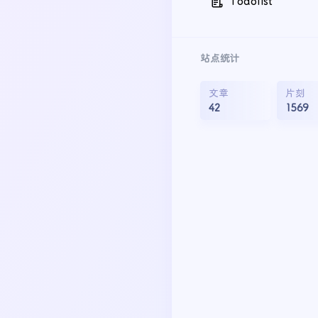
Todolist
站点统计
文章
片刻
42
1569