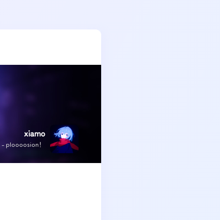
xiamo
x - ploooosion！