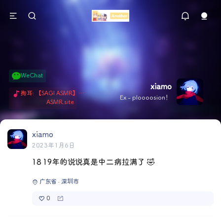
WeChat
xiamo
掏耳: 【SAGI ASMR】今天就由阿米娅给博士掏耳吧「耳勺x鹅毛棒x吹气」 Hi-Res无损助眠 + 单刷: ASMR 精选4.0｜ 陪伴天花板 ✦扶扶の温柔哄睡 ✦ 顶级道具和语气词的交融 ✦ 扶桑大红花、
Ex - ploooosion！
ASMR.site
xiamo
2023年1月6日
18 19年的说说真是中二病拉满了 🤣
广东省 · 深圳市
0