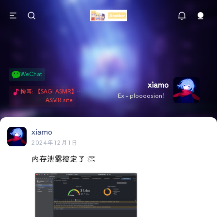
WeChat
xiamo
掏耳: 【SAGI ASMR】今天就由阿米娅给博士掏耳吧「耳勺x鹅毛棒x吹气」 Hi-Res无损助眠 + 单刷: ASMR 精选4.0｜ 陪伴天花板 ✦扶扶の温柔哄睡 ✦ 顶级道具和语气词的交融 ✦ 扶桑大红花、
Ex - ploooosion！
ASMR.site
xiamo
2024年12月1日
内存泄露搞定了 👏