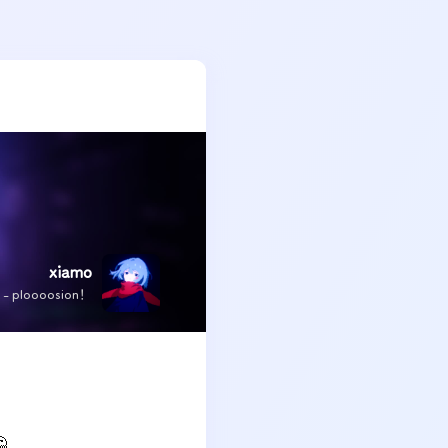
xiamo
x - ploooosion！
