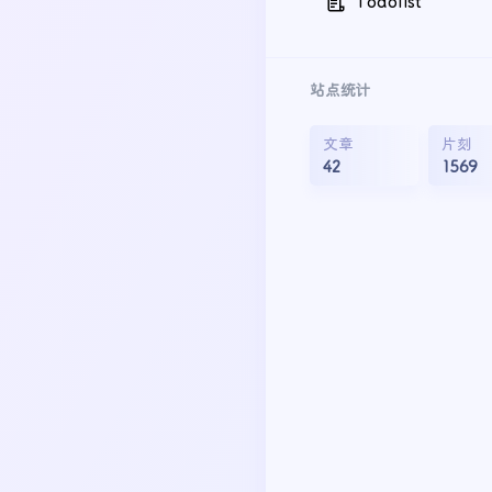
Todolist
站点统计
文章
片刻
42
1569