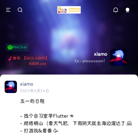
WeChat
xiamo
掏耳: 【SAGI ASMR】今天就由阿米娅给博士掏耳吧「耳勺x鹅毛棒x吹气」 Hi-Res无损助眠 + 单刷: ASMR 精选4.0｜ 陪伴天花板 ✦扶扶の温柔哄睡 ✦ 顶级道具和语气词的交融 ✦ 扶桑大红花、
Ex - ploooosion！
ASMR.site
xiamo
2023年4月24日
五一的日程

- 找个自习室学Flutter 👊

- 爬梧桐山（看天气吧，下雨阴天就去海边溜达了 🤗

- 打游戏&看番 🥳