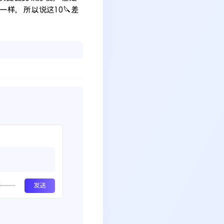
样，所以说这10🔪差