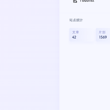
Todolist
站点统计
文章
片刻
42
1569