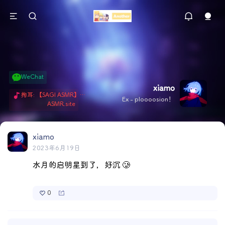
WeChat
xiamo
掏耳: 【SAGI ASMR】今天就由阿米娅给博士掏耳吧「耳勺x鹅毛棒x吹气」 Hi-Res无损助眠 + 单刷: ASMR 精选4.0｜ 陪伴天花板 ✦扶扶の温柔哄睡 ✦ 顶级道具和语气词的交融 ✦ 扶桑大红花、
Ex - ploooosion！
ASMR.site
xiamo
2023年6月19日
水月的启明星到了，好沉 🥲
0