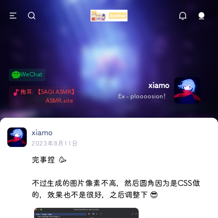
WeChat
xiamo
掏耳: 【SAGI ASMR】今天就由阿米娅给博士掏耳吧「耳勺x鹅毛棒x吹气」 Hi-Res无损助眠 + 单刷: ASMR 精选4.0｜ 陪伴天花板 ✦扶扶の温柔哄睡 ✦ 顶级道具和语气词的交融 ✦ 扶桑大红花、
Ex - ploooosion！
ASMR.site
xiamo
2023年8月11日
完事捏  🥳

不过生成的图片像素不高，然后圆角因为是CSS做
的，效果也不是很好，之后调整下 😎